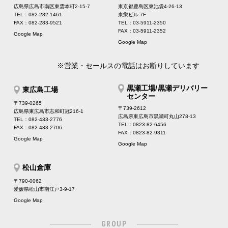
広島県広島市南区東雲本町2-15-7
東京都豊島区東池袋4-26-13
TEL：082-282-1461
東栄ビル 7F
FAX：082-283-9521
TEL：03-5911-2350
FAX：03-5911-2352
Google Map
Google Map
※営業・セールスの電話はお断りしています
黒瀬工場/黒瀬デリバリー
東広島工場
センター
〒739-0265
〒739-2612
広島県東広島市志和町冠216-1
広島県東広島市黒瀬町丸山278-13
TEL：082-433-2776
TEL：0823-82-6456
FAX：082-433-2706
FAX：0823-82-9311
Google Map
Google Map
松山倉庫
〒790-0062
愛媛県松山市南江戸3-9-17
Google Map
GROUP