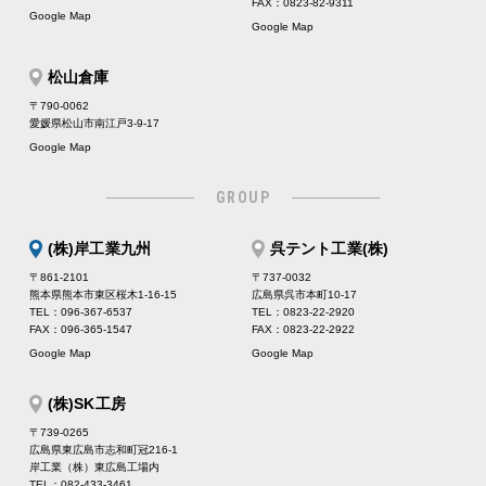
FAX：0823-82-9311
Google Map
Google Map
松山倉庫
〒790-0062
愛媛県松山市南江戸3-9-17
Google Map
GROUP
(株)岸工業九州
呉テント工業(株)
〒861-2101
〒737-0032
熊本県熊本市東区桜木1-16-15
広島県呉市本町10-17
TEL：096-367-6537
TEL：0823-22-2920
FAX：096-365-1547
FAX：0823-22-2922
Google Map
Google Map
(株)SK工房
〒739-0265
広島県東広島市志和町冠216-1
岸工業（株）東広島工場内
TEL：082-433-3461