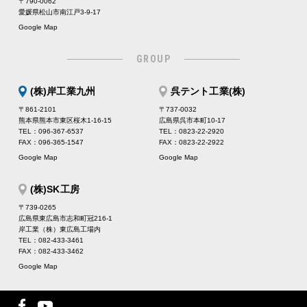
〒790-0062
愛媛県松山市南江戸3-9-17
Google Map
GROUP
(株)岸工業九州
呉テント工業(株)
〒861-2101
〒737-0032
熊本県熊本市東区桜木1-16-15
広島県呉市本町10-17
TEL：096-367-6537
TEL：0823-22-2920
FAX：096-365-1547
FAX：0823-22-2922
Google Map
Google Map
(株)SK工房
〒739-0265
広島県東広島市志和町冠216-1
岸工業（株）東広島工場内
TEL：082-433-3461
FAX：082-433-3462
Google Map