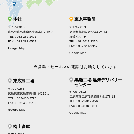
本社
東京事務所
〒734-0023
〒170-0013
広島県広島市南区東雲本町2-15-7
東京都豊島区東池袋4-26-13
TEL：082-282-1461
東栄ビル 7F
FAX：082-283-9521
TEL：03-5911-2350
FAX：03-5911-2352
Google Map
Google Map
※営業・セールスの電話はお断りしています
黒瀬工場/黒瀬デリバリー
東広島工場
センター
〒739-0265
〒739-2612
広島県東広島市志和町冠216-1
広島県東広島市黒瀬町丸山278-13
TEL：082-433-2776
TEL：0823-82-6456
FAX：082-433-2706
FAX：0823-82-9311
Google Map
Google Map
松山倉庫