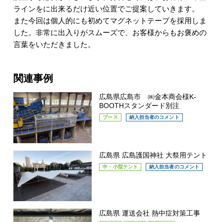
ラインをに出来るだけ近い位置でご提案していきます。
また今回は個人的にも初めてマグネットテープを採用しま
した。非常に出入りがスムーズで、お客様からもお褒めの
言葉をいただきました。
関連事例
広島県広島市 ㈱金本商会様K-
BOOTHスタンダード別注
ブース
納入担当者のコメント
広島県 広島護国神社 大祭用テント
中・小型テント
納入担当者のコメント
広島県 運送会社 熱中症対策工事