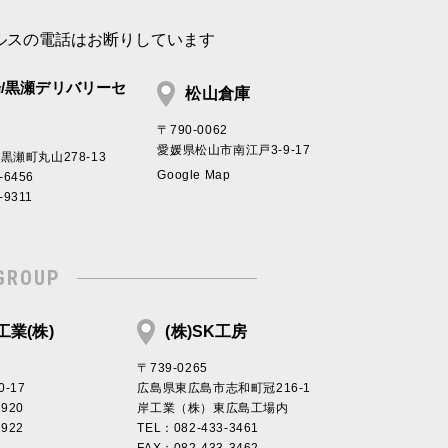
ルスの電話はお断りしています
/黒瀬デリバリーセ
松山倉庫
〒790-0062
愛媛県松山市南江戸3-9-17
瀬町丸山278-13
Google Map
-6456
-9311
GROUP
業(株)
(株)SK工房
〒739-0265
-17
広島県東広島市志和町冠216-1
2920
岸工業（株）東広島工場内
2922
TEL：082-433-3461