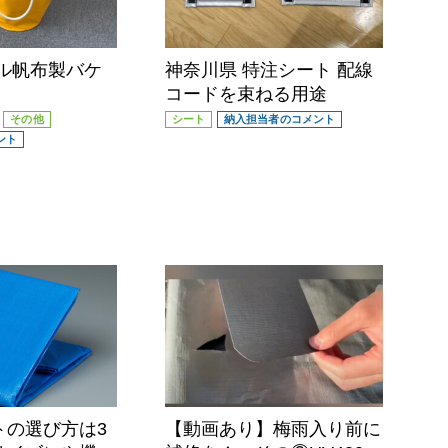
テル帆布製バケ
神奈川県 特注シート 配線
コードを束ねる用途
その他
シート
納入担当者のコメント
ント
トの選び方は3
【動画あり】梅雨入り前に