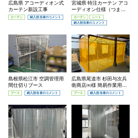
広島県 アコーディオン式
宮城県 特注カーテン アコ
カーテン新設工事
ーディオン仕様（つまみ
縫製）
カーテン
納入担当者のコメント
カーテン
シート
納入担当者のコメント
島根県松江市 空調管理用
広島県尾道市 杉田与次兵
間仕切りブース
衛商店㈲様 簡易作業用ブ
ース （組立式）
ブース
納入担当者のコメント
ブース
納入担当者のコメント