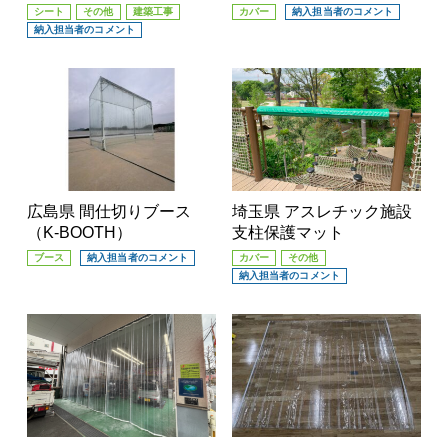
シート
その他
建築工事
カバー
納入担当者のコメント
納入担当者のコメント
広島県 間仕切りブース
埼玉県 アスレチック施設
（K-BOOTH）
支柱保護マット
ブース
納入担当者のコメント
カバー
その他
納入担当者のコメント