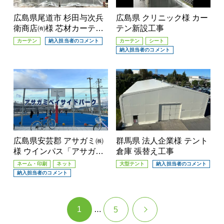
広島県尾道市 杉田与次兵
広島県 クリニック様 カー
衛商店㈲様 芯材カーテン
テン新設工事
張替え工事
カーテン
納入担当者のコメント
カーテン
シート
納入担当者のコメント
広島県安芸郡 アサガミ㈱
群馬県 法人企業様 テント
様 ウインパス「アサガミ
倉庫 張替え工事
ベイサイドパーク」
ネーム・印刷
ネット
大型テント
納入担当者のコメント
納入担当者のコメント
1
…
5