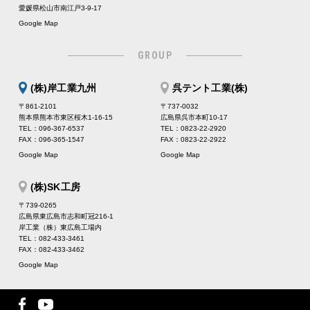
愛媛県松山市南江戸3-9-17
Google Map
GROUP
(株)岸工業九州
呉テント工業(株)
〒861-2101
〒737-0032
熊本県熊本市東区桜木1-16-15
広島県呉市本町10-17
TEL：096-367-6537
TEL：0823-22-2920
FAX：096-365-1547
FAX：0823-22-2922
Google Map
Google Map
(株)SK工房
〒739-0265
広島県東広島市志和町冠216-1
岸工業（株）東広島工場内
TEL：082-433-3461
FAX：082-433-3462
Google Map